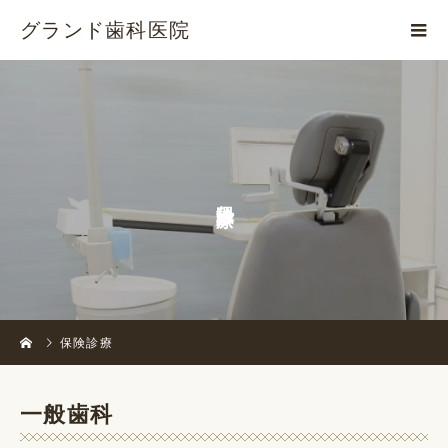
グランド歯科医院
保
険
診
療
保険診療
一般歯科